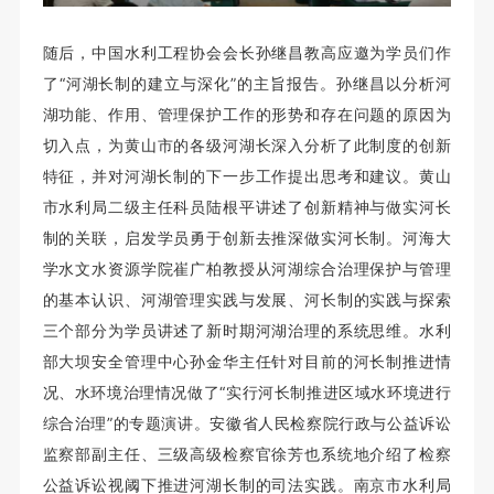
随后，中国水利工程协会会长孙继昌教高应邀为学员们作
了“河湖长制的建立与深化”的主旨报告。孙继昌以
分析河
湖功能、作用、管理保护工作的形势和存在问题的原因为
切入点，为黄山市的各级河湖长深入分析了此制度的创新
特征，并对河湖长制的下一步工作提出思考和建议
。
黄山
市水利局二级主任科员陆根平讲述了创新精神与做实河长
制的关联，启发学员勇于创新去推深做实河长制。
河海大
学水文水资源学院崔广柏教授从河湖综合治理保护与管理
的基本认识、河湖管理实践与发展、河长制的实践与探索
三个部分为学员讲述了新时期河湖治理的系统思维。水利
部大坝安全管理中心孙金华主任针对目前的河长制推进情
况、水环境治理情况做了“实行河长制推进区域水环境进行
综合治理”的专题演讲。安徽省人民检察院行政与公益诉讼
监察部副主任、三级高级检察官徐芳也系统地介绍了检察
公益诉讼视阈下推进河湖长制的司法实践。南京市水利局