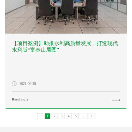
【项目案例】助推水利高质量发展，打造现代
水利版“富春山居图”
2021-06-30
Read more
<
1
2
3
4
5
…
>